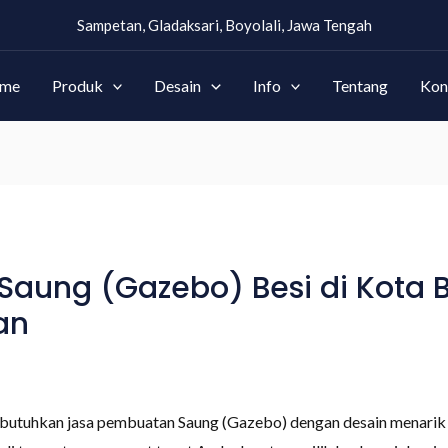
Sampetan, Gladaksari, Boyolali, Jawa Tengah
me
Produk
Desain
Info
Tentang
Kon
aung (Gazebo) Besi di Kota Ba
an
utuhkan jasa pembuatan Saung (Gazebo) dengan desain menarik d