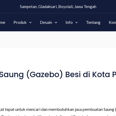
Sampetan, Gladaksari, Boyolali, Jawa Tengah
me
Produk
Desain
Info
Tentang
Kon
aung (Gazebo) Besi di Kota
gat tepat untuk mencari dan membutuhkan jasa pembuatan Saung 