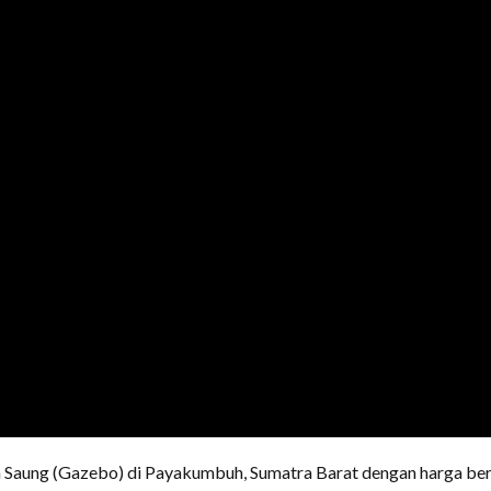
Saung (Gazebo) di Payakumbuh, Sumatra Barat dengan harga bera