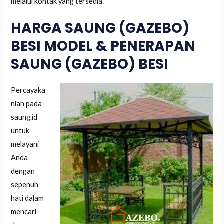
melalui kontak yang tersedia.
HARGA SAUNG (GAZEBO)
BESI MODEL & PENERAPAN
SAUNG (GAZEBO) BESI
Percayaka
nlah pada
saung.id
untuk
melayani
Anda
dengan
sepenuh
hati dalam
mencari