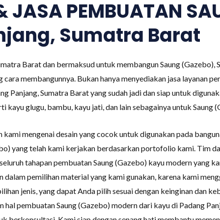
 & JASA PEMBUATAN SA
njang, Sumatra Barat
Sumatra Barat dan bermaksud untuk membangun Saung (Gazebo), Sa
g cara membangunnya. Bukan hanya menyediakan jasa layanan pe
g Panjang, Sumatra Barat yang sudah jadi dan siap untuk digun
i kayu glugu, bambu, kayu jati, dan lain sebagainya untuk Saung 
an kami mengenai desain yang cocok untuk digunakan pada bangu
bo) yang telah kami kerjakan berdasarkan portofolio kami. Tim 
seluruh tahapan pembuatan Saung (Gazebo) kayu modern yang ka
 dalam pemilihan material yang kami gunakan, karena kami meng
ihan jenis, yang dapat Anda pilih sesuai dengan keinginan dan keb
lam hal pembuatan Saung (Gazebo) modern dari kayu di Padang Pan
uk berkonsultasi. Kami siap dengan senang hati membantu memen