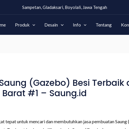
Sampetan, Gladaksari, Boyolali, Jawa Tengah
me
Produk
Desain
Info
Tentang
Kon
aung (Gazebo) Besi Terbaik 
Barat #1 – Saung.id
gat tepat untuk mencari dan membutuhkan jasa pembuatan Saung 