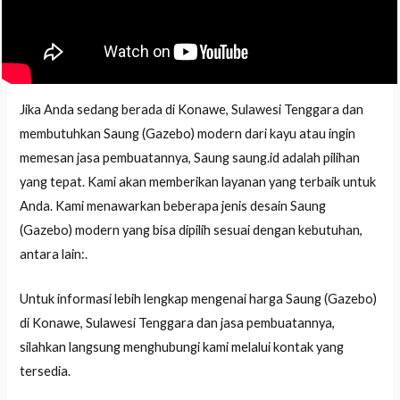
Jika Anda sedang berada di Konawe, Sulawesi Tenggara dan
membutuhkan Saung (Gazebo) modern dari kayu atau ingin
memesan jasa pembuatannya, Saung saung.id adalah pilihan
yang tepat. Kami akan memberikan layanan yang terbaik untuk
Anda. Kami menawarkan beberapa jenis desain Saung
(Gazebo) modern yang bisa dipilih sesuai dengan kebutuhan,
antara lain:.
Untuk informasi lebih lengkap mengenai harga Saung (Gazebo)
di Konawe, Sulawesi Tenggara dan jasa pembuatannya,
silahkan langsung menghubungi kami melalui kontak yang
tersedia.