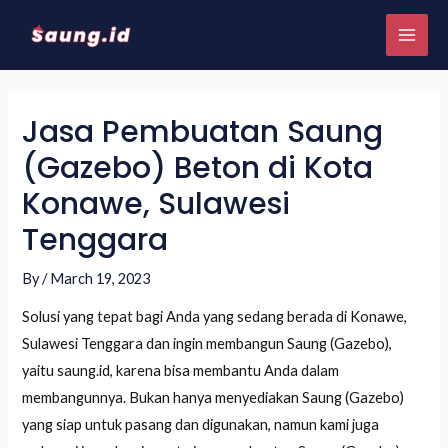
Jasa Pembuatan Saung
(Gazebo) Beton di Kota
Konawe, Sulawesi
Tenggara
By
/
March 19, 2023
Solusi yang tepat bagi Anda yang sedang berada di Konawe,
Sulawesi Tenggara dan ingin membangun Saung (Gazebo),
yaitu saung.id, karena bisa membantu Anda dalam
membangunnya. Bukan hanya menyediakan Saung (Gazebo)
yang siap untuk pasang dan digunakan, namun kami juga