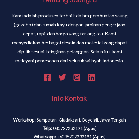
Tentang Saung.id
Kami adalah produsen terbaik dalam pembuatan saung
(gazebo) dan rumah kayu dengan jaminan pengerjaan
cepat, rapi, dan harga yang terjangkau. Kami
menyediakan berbagai desain dan material yang dapat
dipilih sesuai keinginan pelanggan. Selain itu, kami
melayani pemesanan dari seluruh wilayah Indonesia.
Info Kontak
Workshop:
Sampetan, Gladaksari, Boyolali, Jawa Tengah
Telp:
085727232191 (Agus)
Whatsapp:
+6285727232191 (Agus)