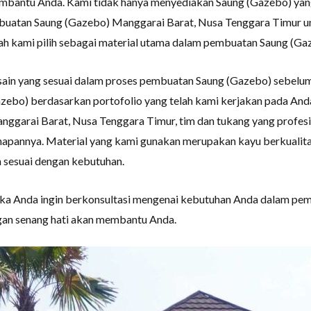
bantu Anda. Kami tidak hanya menyediakan Saung (Gazebo) yang 
buatan Saung (Gazebo) Manggarai Barat, Nusa Tenggara Timur unt
 telah kami pilih sebagai material utama dalam pembuatan Saung (G
sain yang sesuai dalam proses pembuatan Saung (Gazebo) sebelum
azebo) berdasarkan portofolio yang telah kami kerjakan pada A
ggarai Barat, Nusa Tenggara Timur, tim dan tukang yang profes
hapannya. Material yang kami gunakan merupakan kayu berkualita
h sesuai dengan kebutuhan.
ika Anda ingin berkonsultasi mengenai kebutuhan Anda dalam pe
gan senang hati akan membantu Anda.