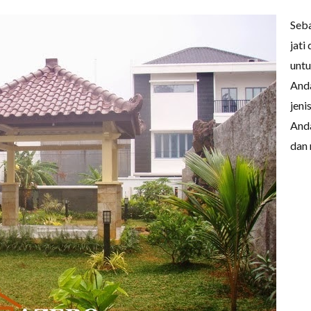
Seba
jati
unt
Anda
jeni
Anda
dan 