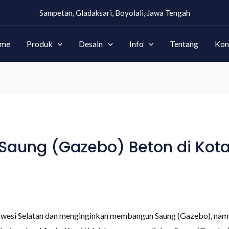
Sampetan, Gladaksari, Boyolali, Jawa Tengah
me
Produk
Desain
Info
Tentang
Kon
aung (Gazebo) Beton di Kota
lawesi Selatan dan menginginkan membangun Saung (Gazebo), nam