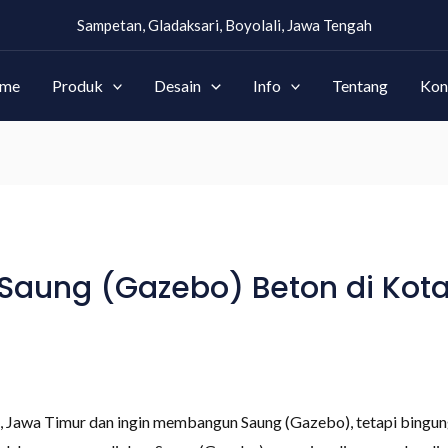
Sampetan, Gladaksari, Boyolali, Jawa Tengah
me
Produk
Desain
Info
Tentang
Kon
Saung (Gazebo) Beton di Kot
, Jawa Timur dan ingin membangun Saung (Gazebo), tetapi bing