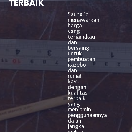
TERBAIK
Saung.id
menawarkan
harga
yang
terjangkau
dan
bersaing
untuk
pembuatan
gazebo
dan
rumah
kayu
dengan
kualitas
terbaik
yang
menjamin
penggunaannya
dalam
jangka
waktu