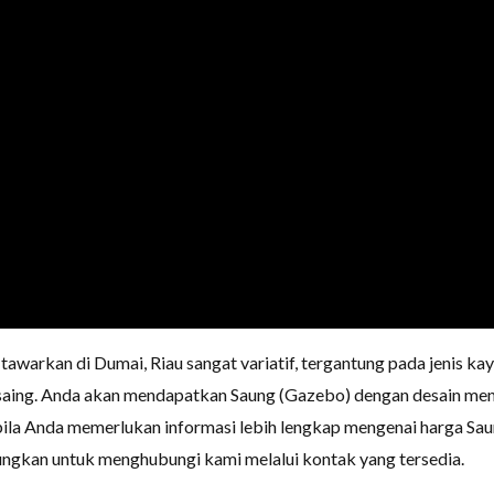
warkan di Dumai, Riau sangat variatif, tergantung pada jenis kayu
saing. Anda akan mendapatkan Saung (Gazebo) dengan desain menar
ila Anda memerlukan informasi lebih lengkap mengenai harga Sa
sungkan untuk menghubungi kami melalui kontak yang tersedia.