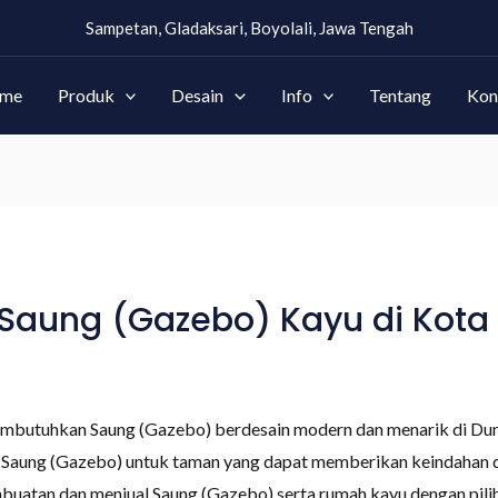
Sampetan, Gladaksari, Boyolali, Jawa Tengah
me
Produk
Desain
Info
Tentang
Kon
aung (Gazebo) Kayu di Kota 
mbutuhkan Saung (Gazebo) berdesain modern dan menarik di Duma
in Saung (Gazebo) untuk taman yang dapat memberikan keindahan
embuatan dan menjual Saung (Gazebo) serta rumah kayu dengan pil