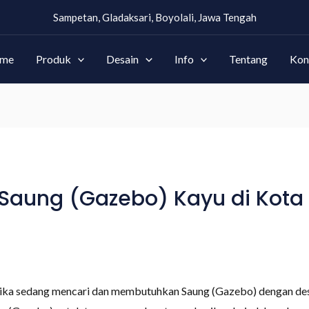
Sampetan, Gladaksari, Boyolali, Jawa Tengah
me
Produk
Desain
Info
Tentang
Kon
aung (Gazebo) Kayu di Kota J
 jika sedang mencari dan membutuhkan Saung (Gazebo) dengan des