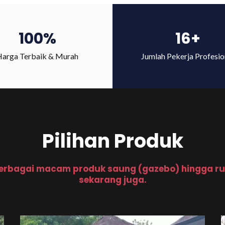
100%
16+
arga Terbaik & Murah
Jumlah Pekerja Profesio
Pilihan Produk
erbagai macam produk saung (gazebo) hingga ru
sekarang juga.