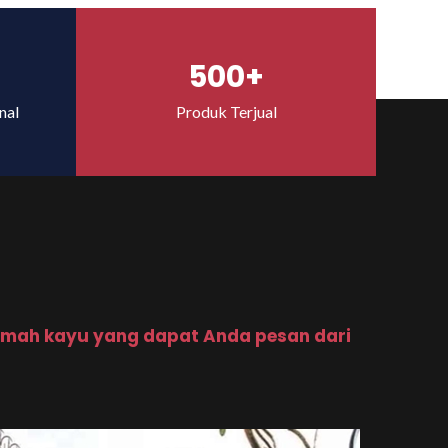
500+
nal
Produk Terjual
mah kayu yang dapat Anda pesan dari