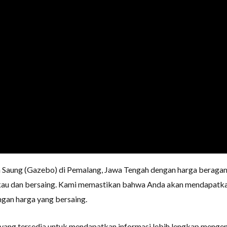
Saung (Gazebo) di Pemalang, Jawa Tengah dengan harga beragam, 
ngkau dan bersaing. Kami memastikan bahwa Anda akan mendapatk
ngan harga yang bersaing.
yang tersedia untuk mendapatkan informasi lebih lengkap mengen