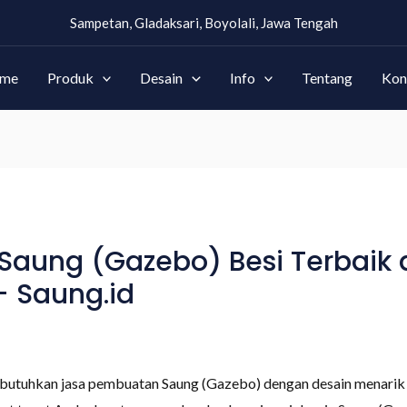
Sampetan, Gladaksari, Boyolali, Jawa Tengah
me
Produk
Desain
Info
Tentang
Kon
aung (Gazebo) Besi Terbaik 
 Saung.id
utuhkan jasa pembuatan Saung (Gazebo) dengan desain menarik 